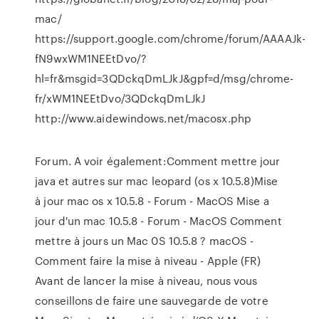
mac/
https://support.google.com/chrome/forum/AAAAJk-
fN9wxWM1NEEtDvo/?
hl=fr&msgid=3QDckqDmLJkJ&gpf=d/msg/chrome-
fr/xWM1NEEtDvo/3QDckqDmLJkJ
http://www.aidewindows.net/macosx.php
Forum. A voir également:Comment mettre jour
java et autres sur mac leopard (os x 10.5.8)Mise
à jour mac os x 10.5.8 - Forum - MacOS Mise a
jour d'un mac 10.5.8 - Forum - MacOS Comment
mettre à jours un Mac 0S 10.5.8 ? macOS -
Comment faire la mise à niveau - Apple (FR)
Avant de lancer la mise à niveau, nous vous
conseillons de faire une sauvegarde de votre