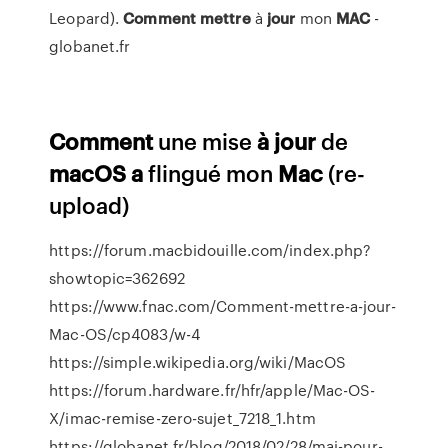
Leopard).
Comment
mettre
à
jour
mon
MAC
-
globanet.fr
Comment
une mise
à
jour
de
macOS
a
flingué mon
Mac
(re-
upload)
https://forum.macbidouille.com/index.php?
showtopic=362692
https://www.fnac.com/Comment-mettre-a-jour-
Mac-OS/cp4083/w-4
https://simple.wikipedia.org/wiki/MacOS
https://forum.hardware.fr/hfr/apple/Mac-OS-
X/imac-remise-zero-sujet_7218_1.htm
https://globanet.fr/blog/2018/02/28/maj-pour-