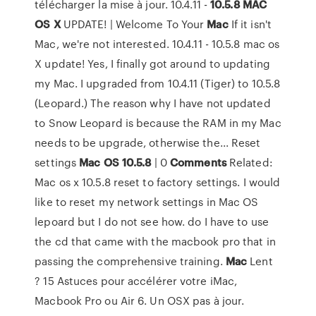
télécharger la mise à jour. 10.4.11 -
10.5.8
MAC
OS
X
UPDATE! | Welcome To Your
Mac
If it isn't
Mac, we're not interested. 10.4.11 - 10.5.8 mac os
X update! Yes, I finally got around to updating
my Mac. I upgraded from 10.4.11 (Tiger) to 10.5.8
(Leopard.) The reason why I have not updated
to Snow Leopard is because the RAM in my Mac
needs to be upgrade, otherwise the... Reset
settings
Mac
OS
10.5.8
| 0
Comments
Related:
Mac os x 10.5.8 reset to factory settings. I would
like to reset my network settings in Mac OS
lepoard but I do not see how. do I have to use
the cd that came with the macbook pro that in
passing the comprehensive training.
Mac
Lent
? 15 Astuces pour accélérer votre iMac,
Macbook Pro ou Air 6. Un OSX pas à jour.