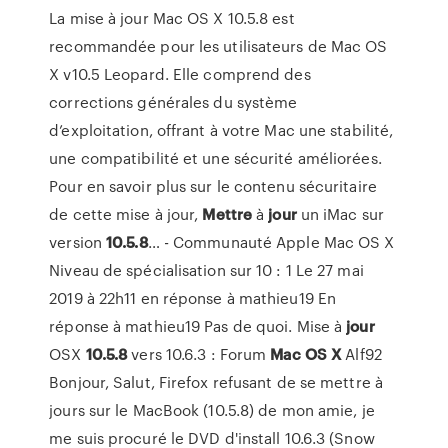
La mise à jour Mac OS X 10.5.8 est
recommandée pour les utilisateurs de Mac OS
X v10.5 Leopard. Elle comprend des
corrections générales du système
d’exploitation, offrant à votre Mac une stabilité,
une compatibilité et une sécurité améliorées.
Pour en savoir plus sur le contenu sécuritaire
de cette mise à jour,
Mettre
à
jour
un iMac sur
version
10.5.8
… - Communauté Apple Mac OS X
Niveau de spécialisation sur 10 : 1 Le 27 mai
2019 à 22h11 en réponse à mathieu19 En
réponse à mathieu19 Pas de quoi. Mise à
jour
OSX
10.5.8
vers 10.6.3 : Forum
Mac
OS
X
Alf92
Bonjour, Salut, Firefox refusant de se mettre à
jours sur le MacBook (10.5.8) de mon amie, je
me suis procuré le DVD d'install 10.6.3 (Snow