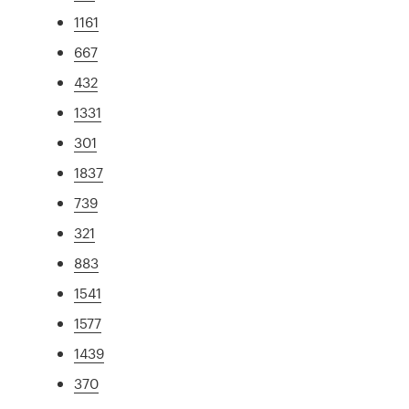
1161
667
432
1331
301
1837
739
321
883
1541
1577
1439
370