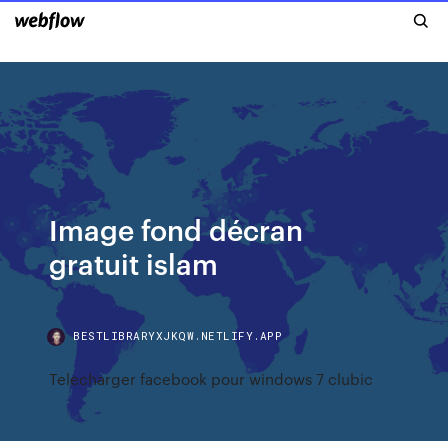
Image fond décran
gratuit islam
BESTLIBRARYXJKQW.NETLIFY.APP
Telecharger facebook pour windows 7 clubic