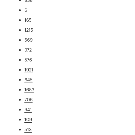
6
165
1215
569
972
576
1921
645
1683
706
941
109
513