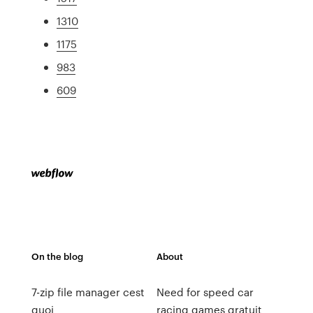
1310
1175
983
609
On the blog
About
7-zip file manager cest
Need for speed car
quoi
racing games gratuit