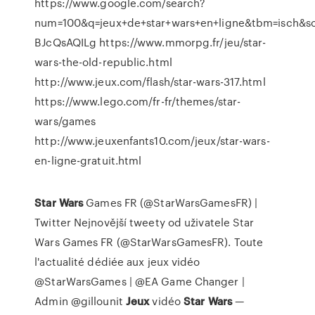
https://www.google.com/search?
num=100&q=jeux+de+star+wars+en+ligne&tbm=isch
BJcQsAQILg https://www.mmorpg.fr/jeu/star-
wars-the-old-republic.html
http://www.jeux.com/flash/star-wars-317.html
https://www.lego.com/fr-fr/themes/star-
wars/games
http://www.jeuxenfants10.com/jeux/star-wars-
en-ligne-gratuit.html
Star Wars
Games FR (@StarWarsGamesFR) |
Twitter
Nejnovější tweety od uživatele Star
Wars Games FR (@StarWarsGamesFR). Toute
l'actualité dédiée aux jeux vidéo
@StarWarsGames | @EA Game Changer |
Admin @gillounit
Jeux
vidéo
Star Wars
—