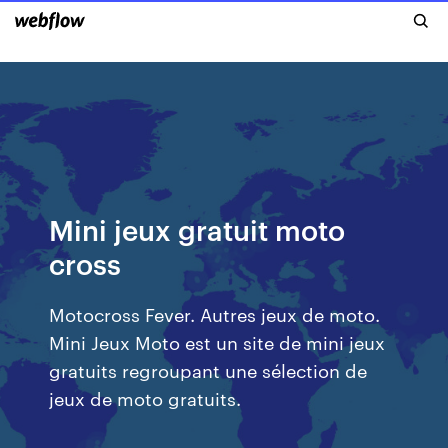
Mini jeux gratuit moto
cross
Motocross Fever. Autres jeux de moto.
Mini Jeux Moto est un site de mini jeux
gratuits regroupant une sélection de
jeux de moto gratuits.