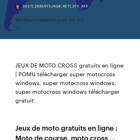
BESTLIBRARYXJKQW.NETLIFY.APP
Meilleure tablette pour lire bd
JEUX DE MOTO CROSS gratuits en ligne
| POMU télécharger super motocross
windows, super motocross windows,
super motocross windows télécharger
gratuit
Jeux de moto gratuits en ligne :
Moto de course, moto cross ...