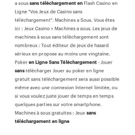
a sous
sans
téléchargement
en
Flash Casino en
Ligne "Vos Jeux de Casino sans
téléchargement". Machines a Sous. Vous êtes
ici : Jeux Casino > Machines a sous. Les jeux de
machines à sous sans téléchargement sont
nombreux : Tout éditeur de jeux de hasard
sérieux en propose au moins une vingtaine.
Poker
en
Ligne
Sans
Téléchargement
- Jouer
sans
télécharger Jouer au poker en ligne
gratuit sans téléchargement sera aussi possible
même avec une connexion Internet limitée, ou
si vous voulez juste jouer de temps en temps
quelques parties sur votre smartphone.
Machines à sous gratuites : Jeux
sans
téléchargement
en
ligne