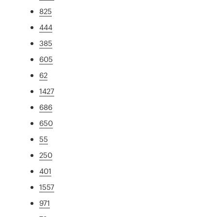
825
444
385
605
62
1427
686
650
55
250
401
1557
971