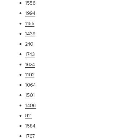
1556
1994
1155
1439
240
1743
1624
1102
1064
1501
1406
911
1584
1767