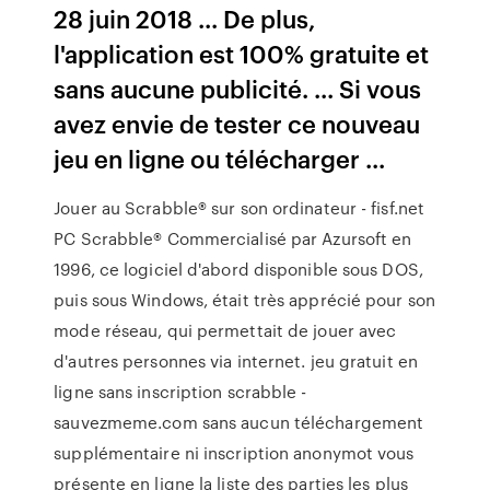
28 juin 2018 ... De plus,
l'application est 100% gratuite et
sans aucune publicité. ... Si vous
avez envie de tester ce nouveau
jeu en ligne ou télécharger ...
Jouer au Scrabble® sur son ordinateur - fisf.net
PC Scrabble® Commercialisé par Azursoft en
1996, ce logiciel d'abord disponible sous DOS,
puis sous Windows, était très apprécié pour son
mode réseau, qui permettait de jouer avec
d'autres personnes via internet. jeu gratuit en
ligne sans inscription scrabble -
sauvezmeme.com sans aucun téléchargement
supplémentaire ni inscription anonymot vous
présente en ligne la liste des parties les plus