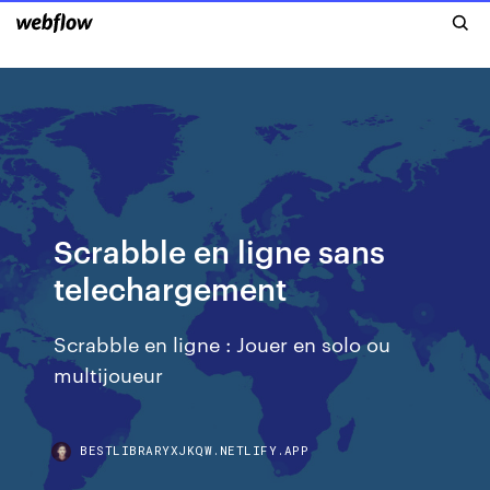
Scrabble en ligne sans
telechargement
Scrabble en ligne : Jouer en solo ou
multijoueur
BESTLIBRARYXJKQW.NETLIFY.APP