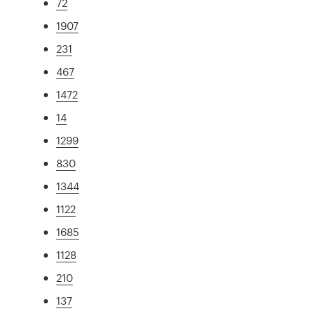
72
1907
231
467
1472
14
1299
830
1344
1122
1685
1128
210
137