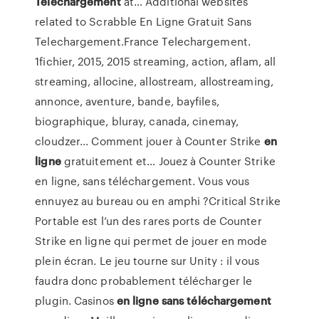
Telechargement
at… Additional websites
related to Scrabble En Ligne Gratuit Sans
Telechargement.France Telechargement.
1fichier, 2015, 2015 streaming, action, aflam, all
streaming, allocine, allostream, allostreaming,
annonce, aventure, bande, bayfiles,
biographique, bluray, canada, cinemay,
cloudzer... Comment jouer à Counter Strike
en
ligne
gratuitement et… Jouez à Counter Strike
en ligne, sans téléchargement. Vous vous
ennuyez au bureau ou en amphi ?Critical Strike
Portable est l’un des rares ports de Counter
Strike en ligne qui permet de jouer en mode
plein écran. Le jeu tourne sur Unity : il vous
faudra donc probablement télécharger le
plugin. Casinos
en
ligne
sans
téléchargement