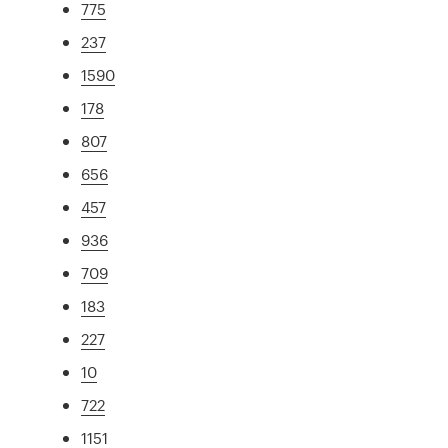
775
237
1590
178
807
656
457
936
709
183
227
10
722
1151