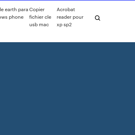
e earth para
Copier
Acrobat
ows phone
fichier cle
reader pour
usb mac
xp sp2