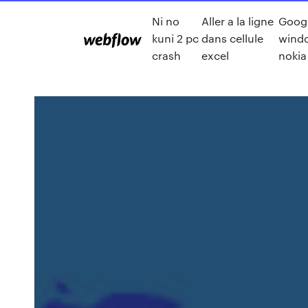
Ni no
Aller a la ligne
Googl
kuni 2 pc
dans cellule
wind
crash
excel
nokia