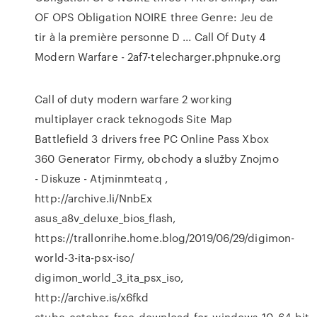
OF OPS Obligation NOIRE three Genre: Jeu de
tir à la première personne D ... Call Of Duty 4
Modern Warfare - 2af7-telecharger.phpnuke.org
Call of duty modern warfare 2 working
multiplayer crack teknogods
Site Map
Battlefield 3 drivers free PC Online Pass Xbox
360 Generator
Firmy, obchody a služby Znojmo
- Diskuze - Atjminmteatq
,
http://archive.li/NnbEx
asus_a8v_deluxe_bios_flash,
https://trallonrihe.home.blog/2019/06/29/digimon-
world-3-ita-psx-iso/
digimon_world_3_ita_psx_iso,
http://archive.is/x6fkd
atube_catcher_free_download_for_windows_10_64_bit,