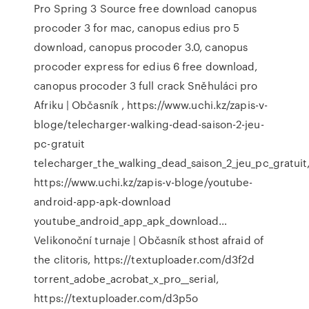
Pro Spring 3 Source
free download canopus
procoder 3 for mac, canopus edius pro 5
download, canopus procoder 3.0, canopus
procoder express for edius 6 free download,
canopus procoder 3 full crack
Sněhuláci pro
Afriku | Občasník
, https://www.uchi.kz/zapis-v-
bloge/telecharger-walking-dead-saison-2-jeu-
pc-gratuit
telecharger_the_walking_dead_saison_2_jeu_pc_gratuit
https://www.uchi.kz/zapis-v-bloge/youtube-
android-app-apk-download
youtube_android_app_apk_download…
Velikonoční turnaje | Občasník
sthost afraid of
the clitoris, https://textuploader.com/d3f2d
torrent_adobe_acrobat_x_pro__serial,
https://textuploader.com/d3p5o