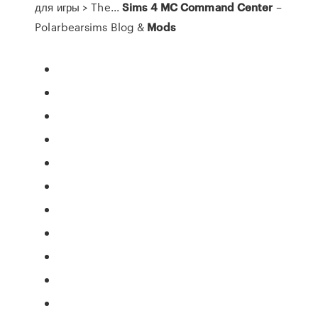
для игры > The...
Sims
4
MC
Command
Center
–
Polarbearsims Blog &
Mods