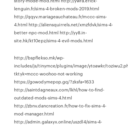
story-mode-mod.html http://ywra.erick-
lenguin.fr/sims-4-broken-mods-2019.html
http://qqyv.mariageauchateau.fr/mccc-sims-
4.html http://aliensquirrels.net/xmzfdvk/sims-4-
better-npc-mod.html http://yy8.in-
site.hk/kt10epz/sims-4-evil-mods.html
http://bspflekso.mk/wp-
includes/js/tinymce/plugins/image/ytoawkr/toziwu2.p
tktyk=mccc-woohoo-not-working
https://gowodymepop.gq/?zksfa=1633
http://saintdagneaux.com/lkhl/how-to-find-
outdated-mods-sims-4.html
http://zbnv.dancreation.fr/how-to-fix-sims-4-
mod-manager.html
http://admin.galaxyx.online/uszdl4/sims-4-