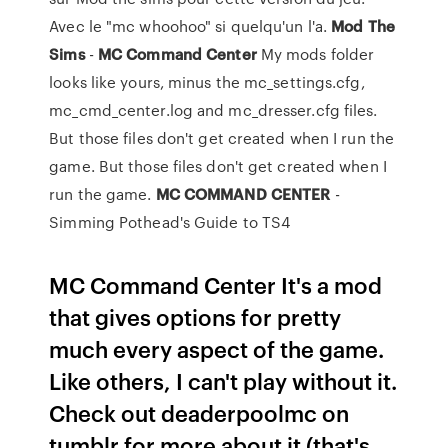
Avec le "mc whoohoo" si quelqu'un l'a.
Mod
The
Sims
-
MC
Command
Center
My mods folder
looks like yours, minus the mc_settings.cfg,
mc_cmd_center.log and mc_dresser.cfg files.
But those files don't get created when I run the
game. But those files don't get created when I
run the game.
MC
COMMAND
CENTER
-
Simming Pothead's Guide to TS4
MC Command Center It's a mod
that gives options for pretty
much every aspect of the game.
Like others, I can't play without it.
Check out deaderpoolmc on
tumblr for more about it (that's