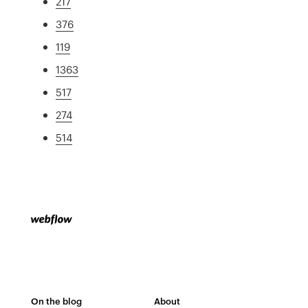
217
376
119
1363
517
274
514
On the blog
About