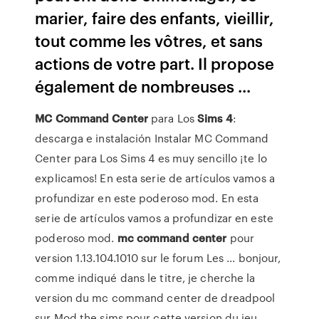
marier, faire des enfants, vieillir,
tout comme les vôtres, et sans
actions de votre part. Il propose
également de nombreuses ...
MC
Command
Center
para Los
Sims
4
:
descarga e instalación Instalar MC Command
Center para Los Sims 4 es muy sencillo ¡te lo
explicamos! En esta serie de artículos vamos a
profundizar en este poderoso mod. En esta
serie de artículos vamos a profundizar en este
poderoso mod.
mc
command
center
pour
version 1.13.104.1010 sur le forum Les ... bonjour,
comme indiqué dans le titre, je cherche la
version du mc command center de dreadpool
sur Mod the sims pour cette version du jeu.