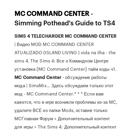
MC
COMMAND
CENTER
-
Simming Pothead's Guide to TS4
SIMS
4
TELECHARGER
MC
COMMAND
CENTER
| Видео MOD MC COMMAND CENTER
ATUALIZADO (ISLAND LIVING ) vida na ilha - the
sims 4. The Sims 4: Все о Командном Центре
установка [MC Command Center] тайм коды ч1.
MC
Command
Center
- обсуждение работы
мода | SimsMix… Здесь обсуждаем только этот
мод - MC Command Center.* * * Если вам
кажется, что в игре возникли проблемы из-за МС,
удалите ВСЕ из папки Mods, оставив только
МСГлавная Форум > Дополнительный контент
для игры > The Sims 4: Дополнительный контент