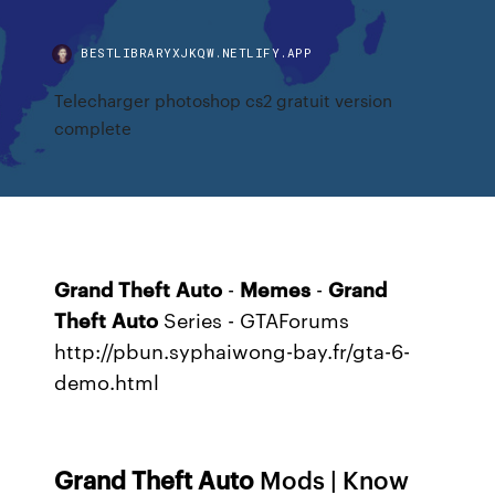
BESTLIBRARYXJKQW.NETLIFY.APP
Telecharger photoshop cs2 gratuit version
complete
Grand
Theft
Auto
-
Memes
-
Grand
Theft
Auto
Series - GTAForums
http://pbun.syphaiwong-bay.fr/gta-6-
demo.html
Grand
Theft
Auto
Mods | Know